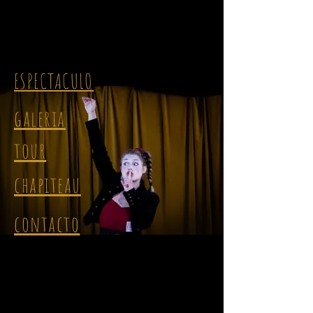
ESPECTACULO
galeria
tour
chapiteau
contacto