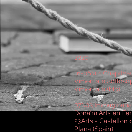
2020
01-06\01 Chapiteau
Vimercate Sottosop
Vimercate (Mb)
07\03 Immaginaria 
Dona'm Arts en Fe
23Arts - Castellon 
Plana (Spain)