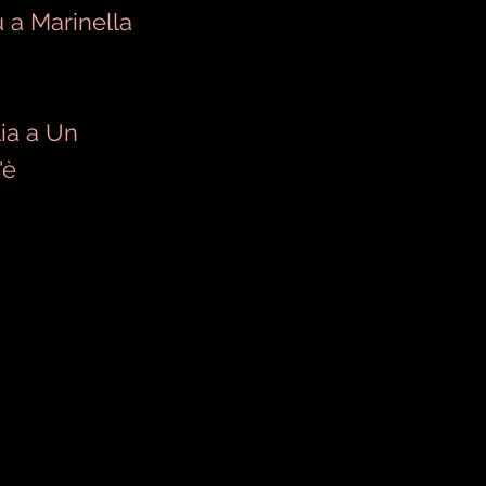
u a
Marinella
ia a Un
'è