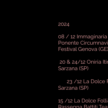
2024
08 /
12
Immaginaria 
Ponente Circumnav
Festival Genova (GE
20 & 24/12 Oniria It
Sarzana (SP)
23 /12 La Dolce Fo
Sarzana (SP)
15 /12 La Dolce Folli
Rassegna Battiti Tea