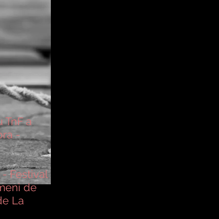
 TnF a
ra -
- Festival
menì de
de La