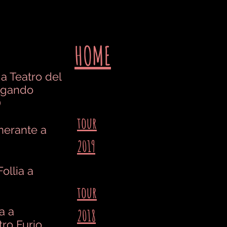
HOME
a Teatro del
igando
)
tour
inerante a
2019
llia a
tour
a a
2018
tro Furio