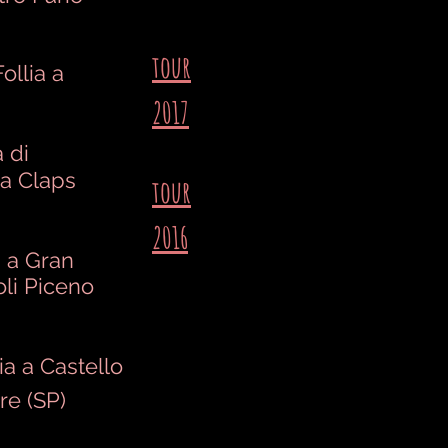
tour
llia a
2017
 di
a Claps
tour
2016
a a Gran
oli Piceno
 a Castello
re (SP)