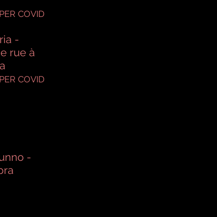
PER COVID
ia -
de rue à
ra
PER COVID
tunno -
pra