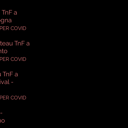
 TnF a
logna
PER COVID
teau TnF a
nto
PER COVID
 TnF a
val -
PER COVID
-
no